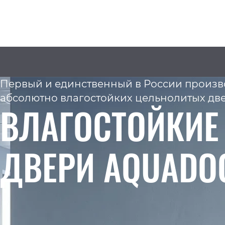
г. Новосибирск, ул. Станционная 30А, офис 601
Первый и единственный в России произв
Пн-Пт: 08:00 - 17:00
info@aquadooropt.ru
абсолютно влагостойких цельнолитых дв
Официальный представитель
ВЛАГОСТОЙКИЕ
8 800 350-12-89
ДВЕРИ AQUADO