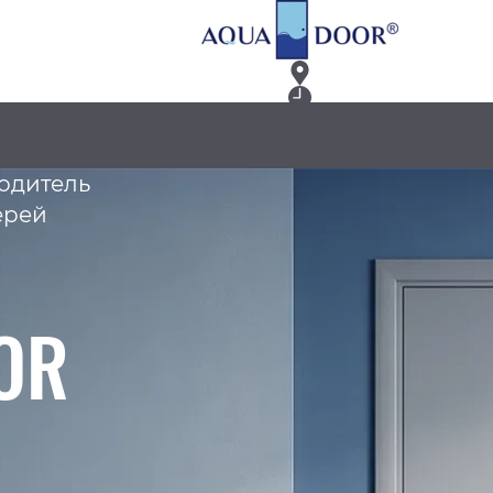
одитель
ерей
OR