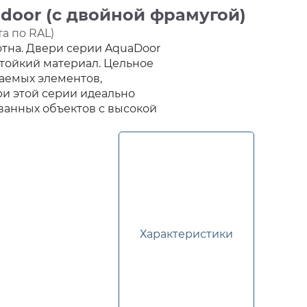
door (с двойной фрамугой)
а по RAL)
отна. Двери серии AquaDoor
тойкий материал. Цельное
На главную
аемых элементов,
ри этой серии идеально
ванных объектов с высокой
Характеристики
Каталог продукции