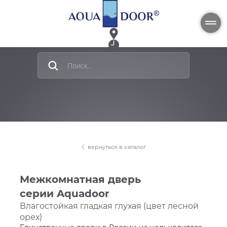
г. Новосибирск, ул. Станционная 30А, офис 601
Пн-Пт: 08:00 - 17:00
info@aquadooropt.ru
Официальный представитель
8 800 350-12-89
На главную
вернуться в каталог
Каталог
Межкомнатная дверь
продукции
серии Aquadoor
Влагостойкая гладкая глухая (цвет лесной
орех)
Наши